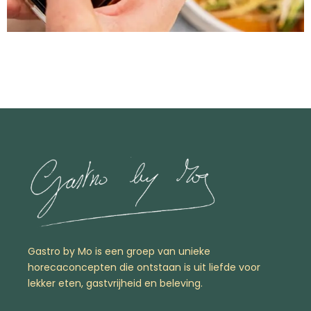
Gastro by Mo is een groep van unieke
horecaconcepten die ontstaan is uit liefde voor
lekker eten, gastvrijheid en beleving.